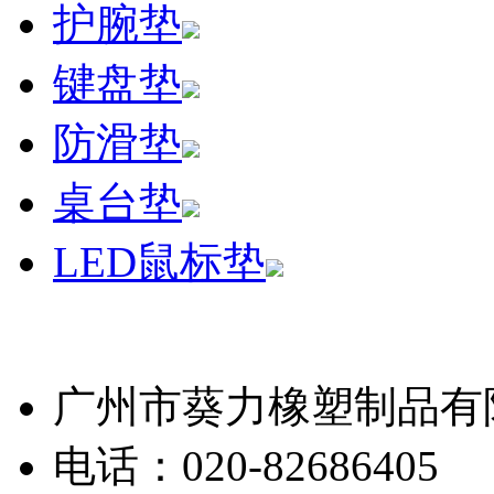
护腕垫
键盘垫
防滑垫
桌台垫
LED鼠标垫
广州市葵力橡塑制品有
电话：020-82686405