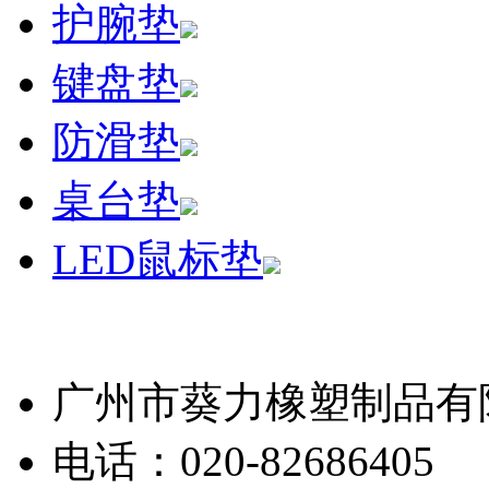
护腕垫
键盘垫
防滑垫
桌台垫
LED鼠标垫
广州市葵力橡塑制品有
电话：020-82686405